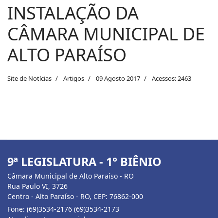
INSTALAÇÃO DA
CÂMARA MUNICIPAL DE
ALTO PARAÍSO
Site de Notícias
Artigos
09 Agosto 2017
Acessos: 2463
9ª LEGISLATURA - 1° BIÊNIO
Câmara Municipal de Alto Paraíso - RO
Rua Paulo VI, 3726
Centro - Alto Paraíso - RO, CEP: 76862-000
Fone: (69)3534-2176 (69)3534-2173