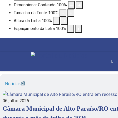
Dimensionar Conteudo
100
%
Tamanho da Fonte
100
%
Altura da Linha
100
%
Espaçamento da Letra
100
%
I
Notícias
📰
06 Julho 2026
Câmara Municipal de Alto Paraíso/RO entr
durante o mês de julho de 2026